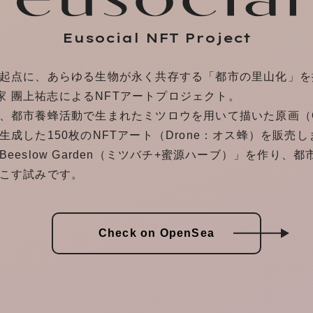
Eusocial NFT Project
起点に、あらゆる生物が永く共存する「都市の里山化」を
美術家 團上祐志によるNFTアートプロジェクト。
、都市養蜂活動で生まれたミツロウを用いて描いた原画（Q
成した150枚のNFTアート（Drone：オス蜂）を販売し
eeslow Garden（ミツバチ+蜜源ハーブ）」を作り、
こす試みです。
Check on OpenSea