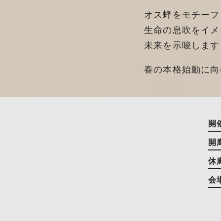
オス蜂をモチーフと
生命の息吹をイメ
未来を示唆します
春の本格始動に向
開
開
休
会