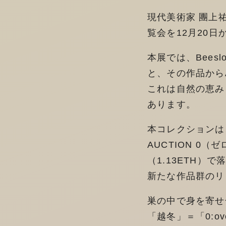
現代美術家 團上祐志
覧会を12月20日
本展では、Bee
と、その作品から
これは自然の恵み
あります。
本コレクションは、
AUCTION 0（
（1.13ETH
新たな作品群のリ
巣の中で身を寄せ
「越冬」＝「0:o