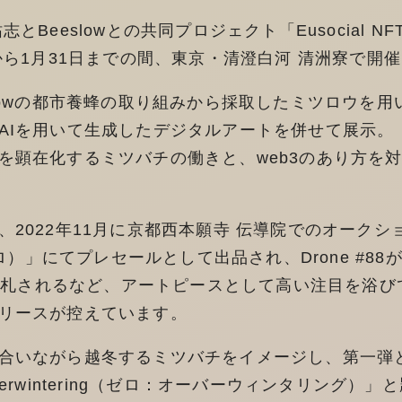
とBeeslowとの共同プロジェクト「Eusocial NFT 
から1月31日までの間、東京・清澄白河 清洲寮で開
slowの都市養蜂の取り組みから採取したミツロウを
AIを用いて生成したデジタルアートを併せて展示。
を顕在化するミツバチの働きと、web3のあり方を
2022年11月に京都西本願寺 伝導院でのオークショ
ゼロ）」にてプレセールとして出品され、Drone #88が
）で落札されるなど、アートピースとして高い注目を浴
リースが控えています。
合いながら越冬するミツバチをイメージし、第一弾
verwintering（ゼロ：オーバーウィンタリング）